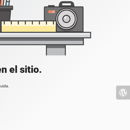
 el sitio.
uida.