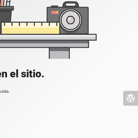
 el sitio.
uida.