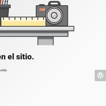
 el sitio.
uida.