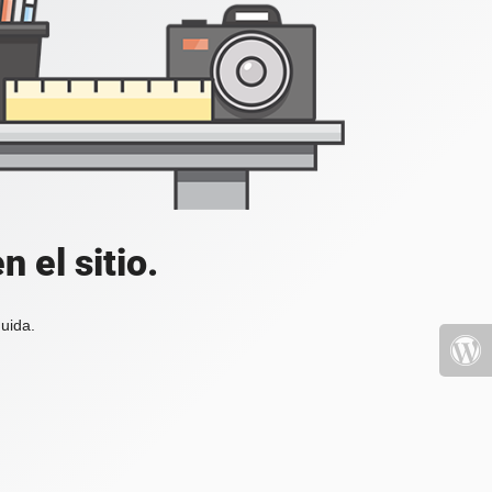
 el sitio.
uida.