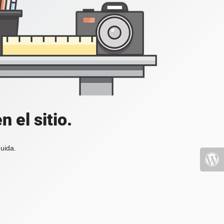
 el sitio.
uida.