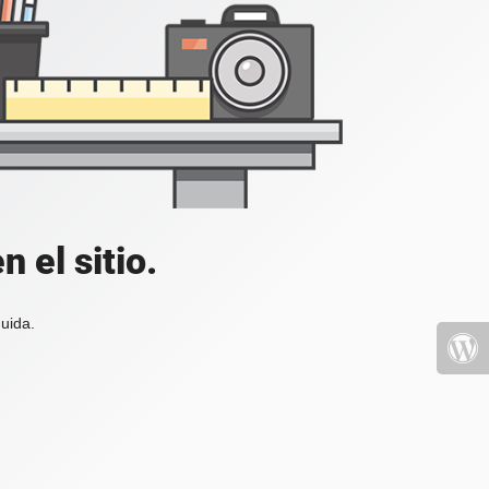
 el sitio.
uida.